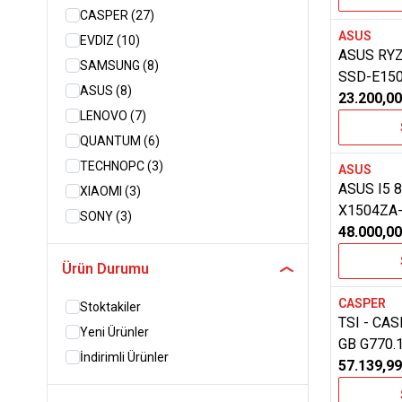
CASPER
(27)
ASUS
EVDIZ
(10)
Favoriler
ASUS RY
SAMSUNG
(8)
SSD-E150
ASUS
(8)
FREDOOS
23.200,00
LENOVO
(7)
LAPTOP
QUANTUM
(6)
TECHNOPC
(3)
ASUS
Favoriler
ASUS I5 
XIAOMI
(3)
X1504ZA
SONY
(3)
NJ1266 
48.000,00
ACER
(2)
MSI
(2)
Ürün Durumu
HP
(2)
CASPER
Stoktakiler
VESTEL
(1)
Favoriler
TSI - CA
Yeni Ürünler
ALCATEL
(1)
GB G770.
İndirimli Ürünler
NVIDIA G
57.139,99
RAMPAGE
(1)
EKRAN-B 
TCL
(1)