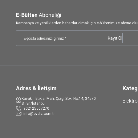
E-Bülten
Aboneliği
Kampanya ve yeniliklerden haberdar olmak için e-bültenimize abone olu
Kayıt Ol
Adres & İletişim
Kateg
Kavaklı İstiklal Mah. Çizgi Sok. No:14, 34570
Elektro
Silivri/İstanbul
902125507270
info@evdiz.com.tr