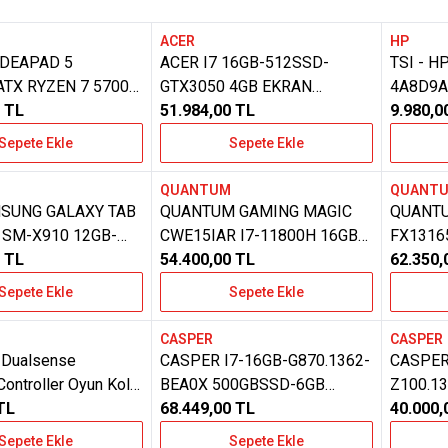
ACER
HP
Yeni
e Ekle
Favorilere Ekle
Favoril
IDEAPAD 5
ACER I7 16GB-512SSD-
TSI - 
TX RYZEN 7 5700U
GTX3050 4GB EKRAN
4A8D9A
12GB SSD-RADEON
TL
KARTLI-NITRO NH.QELEY.00A
51.984,00
TL
FI+TAR
9.980,0
S FREEDOS
FREEDOS OYUNCU
RENKLI
Sepete Ekle
Sepete Ekle
BILGISAYARI LAPTOP
PUSKUR
G
QUANTUM
QUANT
e Ekle
Favorilere Ekle
Favoril
MSUNG GALAXY TAB
QUANTUM GAMING MAGIC
QUANT
 SM-X910 12GB-
CWE15IAR I7-11800H 16GB
FX131650 INTEL I5
4.6 INC TABLET
TL
512GB 4GB RTX3050 FDOS
54.400,00
TL
16GB-5
62.350,
LAPTOP
RTX305
Sepete Ekle
Sepete Ekle
FREEDO
CASPER
CASPER
e Ekle
Favorilere Ekle
Favoril
 Dualsense
CASPER I7-16GB-G870.1362-
CASPER
Controller Oyun Kolu
BEA0X 500GBSSD-6GB
Z100.1
Servıs Garantılı)
TL
NVIDIA GEFORCE RTX 4050
68.449,00
TL
LAPTO
40.000,
EKRAN-B- F.DOS EXCALIBUR
Sepete Ekle
Sepete Ekle