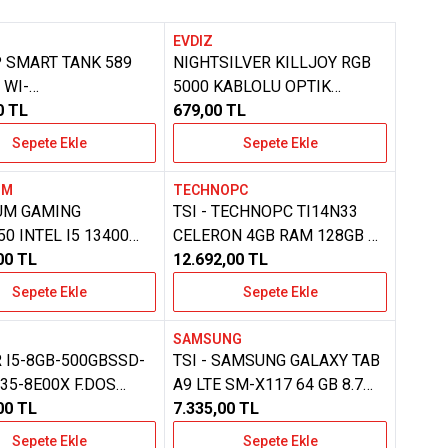
EVDIZ
ere Ekle
Favorilere Ekle
HP SMART TANK 589
NIGHTSILVER KILLJOY RGB
 WI-
5000 KABLOLU OPTIK
AYICI+FOTOKOPI
0
TL
OYUNCU GAMING MOUSE
679,00
TL
 TANKLI MUREKKEP
Sepete Ekle
Sepete Ekle
TMELI YAZICI
UM
TECHNOPC
ere Ekle
Favorilere Ekle
UM GAMING
TSI - TECHNOPC TI14N33
 13400
CELERON 4GB RAM 128GB 14
12GB SSD- 8GB
00
TL
INC N3450N-3350E FREEDOS
12.692,00
TL
0 EKRAN KARTI
NOTEBOOK
Sepete Ekle
Sepete Ekle
S KASA
SAMSUNG
ere Ekle
Favorilere Ekle
 I5-8GB-500GBSSD-
TSI - SAMSUNG GALAXY TAB
335-8E00X F.DOS
A9 LTE SM-X117 64 GB 8.7
P
00
TL
7.335,00
INC TABLET
TL
Sepete Ekle
Sepete Ekle