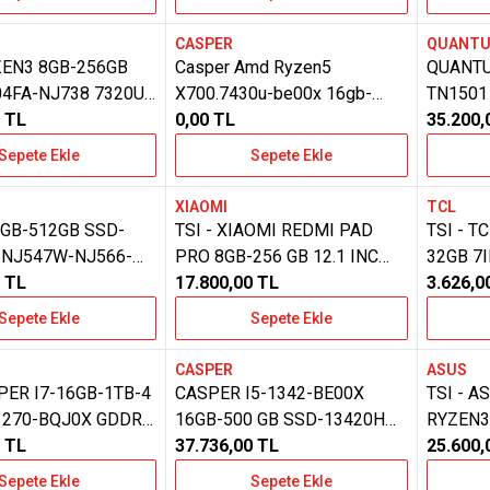
LAPTOP
CASPER
QUANT
e Ekle
Favorilere Ekle
Favoril
ZEN3 8GB-256GB
Casper Amd Ryzen5
QUANTU
4FA-NJ738 7320U
X700.7430u-be00x 16gb-
TN1501
 BEYAZ RENK
TL
500gb Ssd-amd Radeon Ekran
0,00
TL
512GB 
35.200,
Kartı-g-f Freedos Laptop
LAPTO
Sepete Ekle
Sepete Ekle
XIAOMI
TCL
e Ekle
Favorilere Ekle
Favoril
8GB-512GB SSD-
TSI - XIAOMI REDMI PAD
TSI - T
-NJ547W-NJ566-
PRO 8GB-256 GB 12.1 INC
32GB 7
1235U W11 LAPTOP
TL
TABLET
17.800,00
TL
3.626,0
Sepete Ekle
Sepete Ekle
CASPER
ASUS
e Ekle
Favorilere Ekle
Favoril
SPER I7-16GB-1TB-4
CASPER I5-1342-BE00X
TSI - 
1270-BQJ0X GDDR6
16GB-500 GB SSD-13420H
RYZEN3
EFORCE RTX 3050
TL
16 INC S200-G-F FREEDOS
37.736,00
TL
E1504F
25.600,
F.DOS
NOTEBOOK
NB.ASU
Sepete Ekle
Sepete Ekle