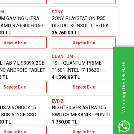
UM
SONY
ere Ekle
Favorilere Ekle
M GAMING ULTRA
SONY PLAYSTATION PS5
 AMD R7-6800H 16GB
DIGITAL KONSOL 1TB-TEK
SSD FREEDOS
00
TL
KOLLU SLIM KASA
36.760,00
TL
P
(ITHALATCI SERVIS
Sepete Ekle
Sepete Ekle
GARANTILI)
QUANTUM
ere Ekle
Favorilere Ekle
CL TAB 7 L 9309X 2GB-
TSI - QUANTUM PRIME
Whatsapp Destek Hattı
INC ANDROID TABLET
T1501 INTEL I7 13620H
0
TL
16GB-512GB SSD (180
41.599,99
TL
DERECE ACILMAKTA)
Sepete Ekle
Sepete Ekle
FREEDOS LAPTOP
QNNTB10F060667
EVDIZ
ere Ekle
Favorilere Ekle
ASUS VIVOBOOK15
NIGHTSILVER ASTRA 105
 8GB-512GB SSD
SWITCH MEKANIK OYUNCU
A-NJ289 7320U
00
TL
KLAVYE
1.750,00
TL
S.249 LAPTOP
Sepete Ekle
Sepete Ekle