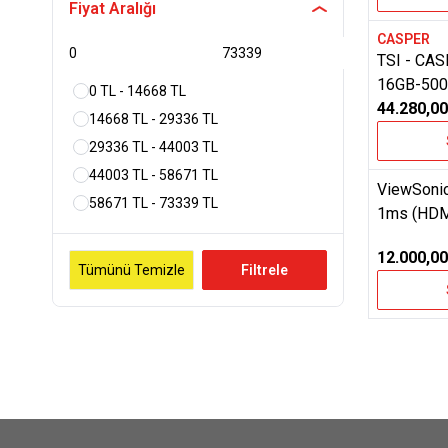
Fiyat Aralığı
CASPER
Favoriler
TSI - CA
16GB-500
0 TL - 14668 TL
NVIDIA R
44.280,00
14668 TL - 29336 TL
G870-B F
29336 TL - 44003 TL
NOTEBO
44003 TL - 58671 TL
ViewSoni
Yeni
58671 TL - 73339 TL
Favoriler
1ms (HDM
FreeSync 
12.000,00
Tümünü Temizle
Filtrele