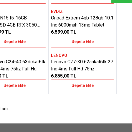
EVDIZ
Yeni
ere Ekle
Favorilere Ekle
N15 I5-16GB-
Onpad Extrem 4gb 128gb 10.1
SD 4GB RTX 3050
Inc 6000mah 13mp Tablet
450H-18TR LAPTOP
99
TL
6.599,00
TL
Sepete Ekle
Sepete Ekle
O
LENOVO
Yeni
ere Ekle
Favorilere Ekle
ovo C24-40 63dckat6tk
Lenovo C27-30 62aakat6tk 27
c 4ms 75hz Full Hd
Inc 4ms Full Hd 75hz
0
TL
Freesync Monıtor
6.855,00
TL
Sepete Ekle
Sepete Ekle
adır.