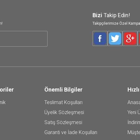
Bizi
Takip Edin!
n!
Takipçilerimize Özel Kampa
Facebook
Twitter
Goog
oriler
Önemli Bilgiler
Hızlı
nik
Teslimat Koşulları
Anas
Üyelik Sözleşmesi
Yeni Ü
Satış Sözleşmesi
İndiri
Garanti ve İade Koşulları
Müşte