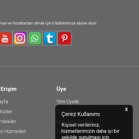
nya ve Fırsatlardan olmak için E-bültenimize abone olun!
le-Plus
Youtube
Instagram
WhatsApp
Tumblr
Pinterest
 Erişim
Üye
ayfa
Yeni Üyelik
X
rünler
Üye Girişi
Çerez Kullanımı
mdekiler
Üye Giriş Sayfası
Kişisel verileriniz,
hizmetlerimizin daha iyi bir
ri Hizmetleri
Siparişlerim
şekilde sunulması için