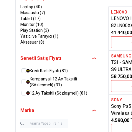
Laptop
(40)
LENOVO
Masaüstü
(7)
Yeni
Favoriler
LENOVO 
Tablet
(17)
Monitör
(10)
82LN00XA
Play Station
(3)
16GB- 5
41.440,00
Yazıcı ve Tarayıcı
(1)
GRAPHIC
Aksesuar
(8)
LAPTOP
SAMSUN
Senetli Satış Fiyatı
Favoriler
TSI - SA
S9 ULTRA
Kredi Kartı Fiyatı
(81)
512 GB 1
58.750,00
Kampanyalı 12 Ay Taksitli
(Sözleşmeli)
(31)
12 Ay Taksitli (Sözleşmeli)
(81)
SONY
Favoriler
Sony Ps5
Marka
Wıreless 
(ıthalatcı 
4.590,00