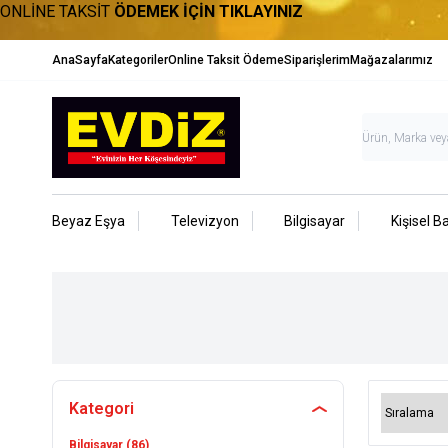
ONLİNE TAKSİT
ÖDEMEK İÇİN TIKLAYINIZ
AnaSayfa
Kategoriler
Online Taksit Ödeme
Siparişlerim
Mağazalarımız
Beyaz Eşya
Televizyon
Bilgisayar
Kişisel B
Kategori
Bilgisayar
(86)