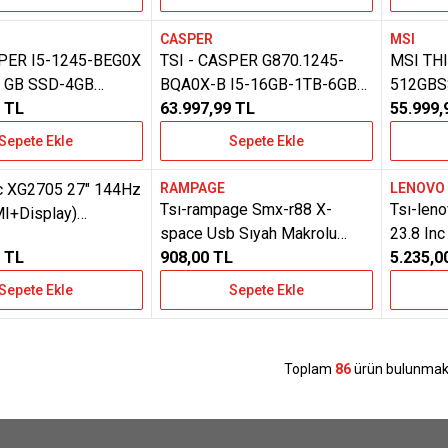
CASPER
MSI
e Ekle
Favorilere Ekle
Favoril
SPER I5-1245-BEG0X
TSI - CASPER G870.1245-
MSI THI
 GB SSD-4GB
BQA0X-B I5-16GB-1TB-6GB
512GBS
TX 2050 12450H
TL
RTX4050 EKRAN KARTI -
63.997,99
TL
W11 12
55.999,
REEDOS EXCALIBUR
FREEDOS
Sepete Ekle
Sepete Ekle
OK
c XG2705 27" 144Hz
RAMPAGE
LENOV
Yeni
Yeni
e Ekle
Favorilere Ekle
Favoril
Tsı-rampage Smx-r88 X-
Tsı-len
I+Display)
space Usb Sıyah Makrolu
23.8 In
Full HD IPS Monitör
TL
Gamıng Mouse
908,00
TL
Monıtor
5.235,0
Sepete Ekle
Sepete Ekle
Toplam
86
ürün bulunmakt