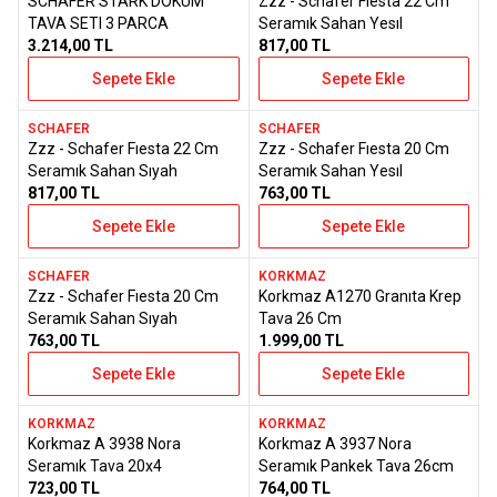
SCHAFER STARK DOKUM
Zzz - Schafer Fıesta 22 Cm
Favorilere Ekle
Favorilere Ekle
TAVA SETI 3 PARCA
Seramık Sahan Yesıl
3.214,00
TL
817,00
TL
Sepete Ekle
Sepete Ekle
SCHAFER
SCHAFER
Yeni
Yeni
Zzz - Schafer Fıesta 22 Cm
Zzz - Schafer Fıesta 20 Cm
Favorilere Ekle
Favorilere Ekle
Seramık Sahan Sıyah
Seramık Sahan Yesıl
817,00
TL
763,00
TL
Sepete Ekle
Sepete Ekle
SCHAFER
KORKMAZ
Yeni
Yeni
Zzz - Schafer Fıesta 20 Cm
Korkmaz A1270 Granıta Krep
Favorilere Ekle
Favorilere Ekle
Seramık Sahan Sıyah
Tava 26 Cm
763,00
TL
1.999,00
TL
Sepete Ekle
Sepete Ekle
KORKMAZ
KORKMAZ
Yeni
Yeni
Korkmaz A 3938 Nora
Korkmaz A 3937 Nora
Favorilere Ekle
Favorilere Ekle
Seramık Tava 20x4
Seramık Pankek Tava 26cm
723,00
TL
764,00
TL