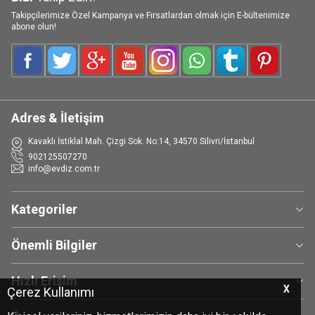
Takipçilerimize Özel Kampanya ve Fırsatlardan olmak için E-bültenimize
abone olun!
Facebook
Twitter
Google-Plus
Youtube
Instagram
WhatsApp
Tumblr
Pinterest
Adres & İletişim
Kavaklı İstiklal Mah. Çizgi Sok. No:14, 34570 Silivri/İstanbul
902125507270
info@evdiz.com.tr
Kategoriler
Önemli Bilgiler
Hızlı Erişim
X
Çerez Kullanımı