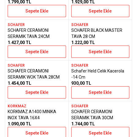
SERAMIK TAVA- 26CM
1.799,00
TL
1.929,00
TL
Sepete Ekle
Sepete Ekle
SCHAFER
SCHAFER
SCHAFER CERAMONI
SCHAFER BLACK MASTER
Favorilere Ekle
Favorilere Ekle
SERAMIK TAVA 24CM
TAVA 28 CM
1.427,00
TL
1.222,00
TL
Sepete Ekle
Sepete Ekle
SCHAFER
SCHAFER
SCHAFER CERAMONI
Schafer Held Celık Kacerola
Favorilere Ekle
Favorilere Ekle
SERAMIK WOK TAVA 28CM
-14 Cm
1.454,00
TL
930,00
TL
Sepete Ekle
Sepete Ekle
KORKMAZ
SCHAFER
KORKMAZ A1400 MINIKA
SCHAFER CERAMONI
Favorilere Ekle
Favorilere Ekle
INOX TAVA 16X4
SERAMIK TAVA 30CM
1.090,00
TL
1.744,00
TL
Sepete Ekle
Sepete Ekle