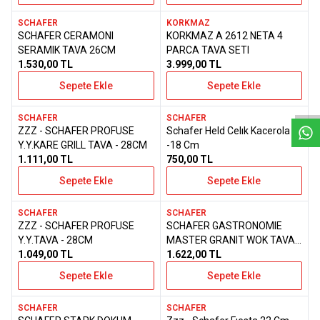
SCHAFER
KORKMAZ
SCHAFER CERAMONI
KORKMAZ A 2612 NETA 4
Favorilere Ekle
Favorilere Ekle
SERAMIK TAVA 26CM
PARCA TAVA SETI
1.530,00
TL
3.999,00
TL
W
h
a
t
s
a
p
p
D
e
s
e
H
a
t
t
Sepete Ekle
Sepete Ekle
SCHAFER
SCHAFER
ZZZ - SCHAFER PROFUSE
Schafer Held Celık Kacerola
Favorilere Ekle
Favorilere Ekle
Y.Y.KARE GRILL TAVA - 28CM
-18 Cm
1.111,00
TL
750,00
TL
Sepete Ekle
Sepete Ekle
SCHAFER
SCHAFER
ZZZ - SCHAFER PROFUSE
SCHAFER GASTRONOMIE
Favorilere Ekle
Favorilere Ekle
Y.Y.TAVA - 28CM
MASTER GRANIT WOK TAVA
1.049,00
TL
28 CM
1.622,00
TL
Sepete Ekle
Sepete Ekle
SCHAFER
SCHAFER
Yeni