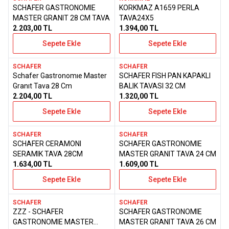
SCHAFER GASTRONOMIE
KORKMAZ A1659 PERLA
Favorilere Ekle
Favorilere Ekle
MASTER GRANIT 28 CM TAVA
TAVA24X5
2.203,00
TL
1.394,00
TL
Sepete Ekle
Sepete Ekle
SCHAFER
SCHAFER
Schafer Gastronomıe Master
SCHAFER FISH PAN KAPAKLI
Favorilere Ekle
Favorilere Ekle
Granıt Tava 28 Cm
BALIK TAVASI 32 CM
2.204,00
TL
1.320,00
TL
Sepete Ekle
Sepete Ekle
SCHAFER
SCHAFER
SCHAFER CERAMONI
SCHAFER GASTRONOMIE
Favorilere Ekle
Favorilere Ekle
SERAMIK TAVA 28CM
MASTER GRANIT TAVA 24 CM
1.634,00
TL
1.609,00
TL
Sepete Ekle
Sepete Ekle
SCHAFER
SCHAFER
ZZZ - SCHAFER
SCHAFER GASTRONOMIE
Favorilere Ekle
Favorilere Ekle
GASTRONOMIE MASTER
MASTER GRANIT TAVA 26 CM