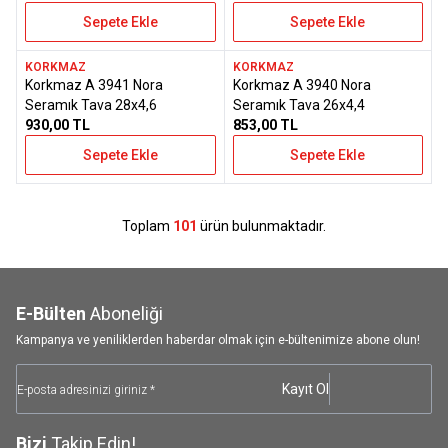
Sepete Ekle
Sepete Ekle
KORKMAZ
KORKMAZ
Yeni
Yeni
Korkmaz A 3941 Nora
Korkmaz A 3940 Nora
Favorilere Ekle
Favorilere Ekle
Seramık Tava 28x4,6
Seramık Tava 26x4,4
930,00
TL
853,00
TL
Sepete Ekle
Sepete Ekle
Toplam
101
ürün bulunmaktadır.
E-Bülten
Aboneliği
Kampanya ve yeniliklerden haberdar olmak için e-bültenimize abone olun!
Kayıt Ol
Bizi
Takip Edin!