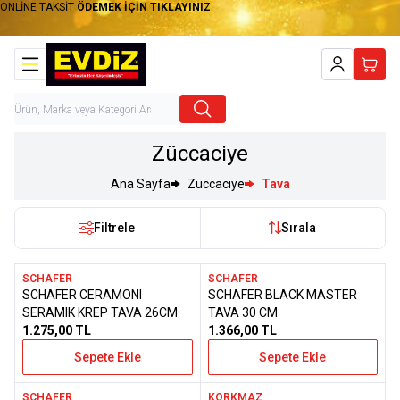
ONLİNE TAKSİT
ÖDEMEK İÇİN TIKLAYINIZ
Hesabım
Sepet
Züccaciye
Ana Sayfa
Züccaciye
Tava
Filtrele
Sırala
SCHAFER
SCHAFER
Yeni
SCHAFER CERAMONI
SCHAFER BLACK MASTER
Favorilere Ekle
Favorilere Ekle
SERAMIK KREP TAVA 26CM
TAVA 30 CM
1.275,00
TL
1.366,00
TL
Sepete Ekle
Sepete Ekle
SCHAFER
KORKMAZ