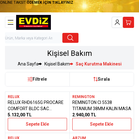
ONLİNE TAKSİT
ÖDEMEK İÇİN TIKLAYINIZ
Hesabım
Sepet
Kişisel Bakım
Ana Sayfa
Kişisel Bakım
Saç Kurutma Makinesi
Filtrele
Sırala
RELUX
REMINGTON
RELUX RHD6165G PROCARE
REMINGTON CI 5538
Favorilere Ekle
Favorilere Ekle
COMFORT BLDC SAC
TITANIUM 38MM KALIN MASA
KURUTMA MAKINESI 1650W
5.132,00
TL
2.940,00
TL
Sepete Ekle
Sepete Ekle
RELUX
ARZUM