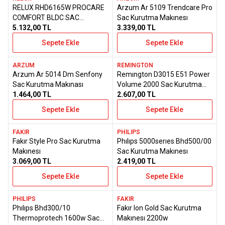
Yeni
RELUX RHD6165W PROCARE
Arzum Ar 5109 Trendcare Pro
Favorilere Ekle
Favorilere Ekle
COMFORT BLDC SAC
Sac Kurutma Makınesı
KURUTMA MAKINESI 1650W
5.132,00
TL
3.339,00
TL
Sepete Ekle
Sepete Ekle
ARZUM
REMINGTON
Yeni
Yeni
Arzum Ar 5014 Dm Senfony
Remıngton D3015 E51 Power
Favorilere Ekle
Favorilere Ekle
Sac Kurutma Makınası
Volume 2000 Sac Kurutma
1.464,00
TL
Makınesı
2.607,00
TL
Sepete Ekle
Sepete Ekle
FAKIR
PHILIPS
Yeni
Yeni
Fakır Style Pro Sac Kurutma
Phılıps 5000serıes Bhd500/00
Favorilere Ekle
Favorilere Ekle
Makınesı
Sac Kurutma Makınesı
3.069,00
TL
2.419,00
TL
Sepete Ekle
Sepete Ekle
PHILIPS
FAKIR
Yeni
Yeni
Phılıps Bhd300/10
Fakır Ion Gold Sac Kurutma
Favorilere Ekle
Favorilere Ekle
Thermoprotech 1600w Sac
Makınesı 2200w