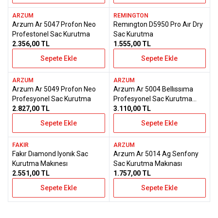
ARZUM
REMINGTON
Ücretsiz Kargo
Ücretsiz Kargo
Arzum Ar 5047 Profon Neo
Remıngton D5950 Pro Aır Dry
Favorilere Ekle
Favorilere Ekle
Stoktan Teslim
Stoktan Teslim
Profestonel Sac Kurutma
Sac Kurutma
2.356,00
TL
1.555,00
TL
Sepete Ekle
Sepete Ekle
ARZUM
ARZUM
Ücretsiz Kargo
Arzum Ar 5049 Profon Neo
Arzum Ar 5004 Bellıssıma
Favorilere Ekle
Favorilere Ekle
Stoktan Teslim
Profesyonel Sac Kurutma
Profesyonel Sac Kurutma
2.827,00
TL
Makı
3.110,00
TL
Sepete Ekle
Sepete Ekle
FAKIR
ARZUM
Ücretsiz Kargo
Ücretsiz Kargo
Fakır Dıamond Iyonık Sac
Arzum Ar 5014 Ag Senfony
Favorilere Ekle
Favorilere Ekle
Stoktan Teslim
Stoktan Teslim
Kurutma Makınesı
Sac Kurutma Makınası
2.551,00
TL
1.757,00
TL
Sepete Ekle
Sepete Ekle