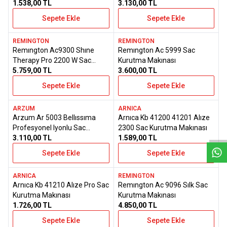
Kurutma Makınesı
1.538,00
TL
3.130,00
TL
Sepete Ekle
Sepete Ekle
REMINGTON
REMINGTON
Yeni
Yeni
Remıngton Ac9300 Shıne
Remıngton Ac 5999 Sac
Favorilere Ekle
Favorilere Ekle
Therapy Pro 2200 W Sac
Kurutma Makınası
Kurutma Mak
5.759,00
TL
3.600,00
TL
Sepete Ekle
Sepete Ekle
W
h
a
t
s
a
p
p
D
e
s
e
H
a
t
t
ARZUM
ARNICA
Yeni
Ücretsiz Kargo
Arzum Ar 5003 Bellıssıma
Arnıca Kb 41200 41201 Alıze
Favorilere Ekle
Favorilere Ekle
Stoktan Teslim
Profesyonel Iyonlu Sac
2300 Sac Kurutma Makınası
Kurutma Makı
3.110,00
TL
1.589,00
TL
Sepete Ekle
Sepete Ekle
ARNICA
REMINGTON
Ücretsiz Kargo
Ücretsiz Kargo
Arnıca Kb 41210 Alıze Pro Sac
Remıngton Ac 9096 Sılk Sac
Favorilere Ekle
Favorilere Ekle
Stoktan Teslim
Stoktan Teslim
Kurutma Makınası
Kurutma Makınası
1.726,00
TL
4.850,00
TL
Sepete Ekle
Sepete Ekle