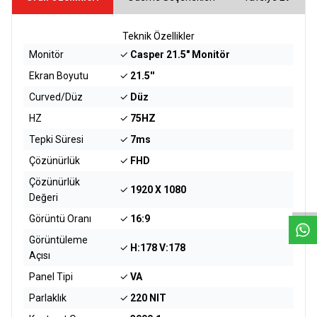
Teknik Özellikler
Monitör
✓
Casper 21.5" Monitör
Ekran Boyutu
✓
21.5''
Curved/Düz
✓
Düz
HZ
✓
75HZ
Tepki Süresi
✓
7ms
Çözünürlük
✓
FHD
W
h
a
t
s
a
p
p
D
e
s
e
H
a
t
t
Çözünürlük
✓
1920 X 1080
Değeri
Görüntü Oranı
✓
16:9
Görüntüleme
✓
H:178 V:178
Açısı
Panel Tipi
✓
VA
Parlaklık
✓
220 NIT