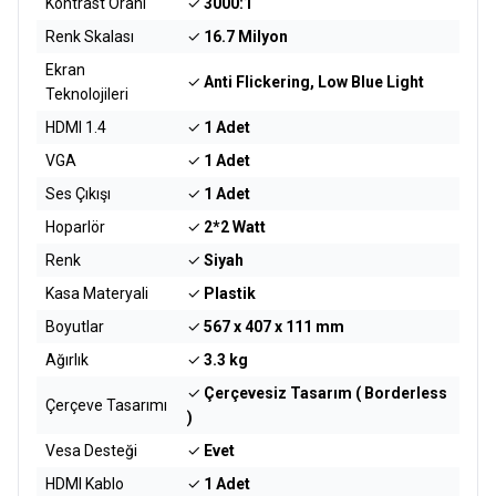
Kontrast Oranı
✓
3000:1
Renk Skalası
✓
16.7 Milyon
Ekran
✓
Anti Flickering, Low Blue Light
Teknolojileri
HDMI 1.4
✓
1 Adet
VGA
✓
1 Adet
Ses Çıkışı
✓
1 Adet
Hoparlör
✓
2*2 Watt
Renk
✓
Siyah
Kasa Materyali
✓
Plastik
Boyutlar
✓
567 x 407 x 111 mm
Ağırlık
✓
3.3 kg
✓
Çerçevesiz Tasarım ( Borderless
Çerçeve Tasarımı
)
Vesa Desteği
✓
Evet
HDMI Kablo
✓
1 Adet