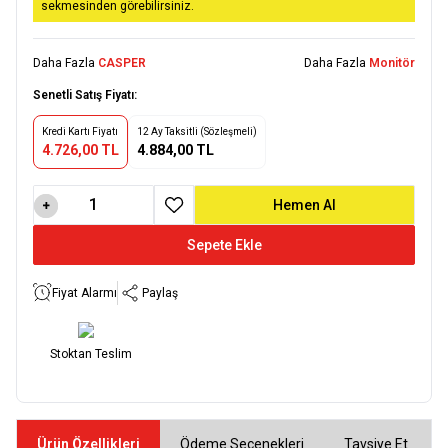
sekmesinden görebilirsiniz.
Daha Fazla
CASPER
Daha Fazla
Monitör
Senetli Satış Fiyatı:
Kredi Kartı Fiyatı
12 Ay Taksitli (Sözleşmeli)
4.726,00 TL
4.884,00 TL
Hemen Al
Favoriye Ekle
Sepete Ekle
Fiyat Alarmı
Paylaş
Stoktan Teslim
Ürün Özellikleri
Ödeme Seçenekleri
Tavsiye Et