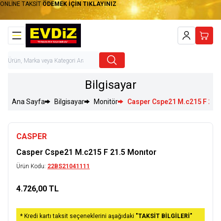
ONLİNE TAKSİT
ÖDEMEK İÇİN TIKLAYINIZ
Hesabım
Sepet
Bilgisayar
Ana Sayfa
Bilgisayar
Monitör
Casper Cspe21 M.c215 F 21.
CASPER
Casper Cspe21 M.c215 F 21.5 Monıtor
Ürün Kodu:
22BS21041111
4.726,00
TL
Sepete Ekle
* Kredi kartı taksit seçeneklerini aşağıdaki
"TAKSİT BİLGİLERİ"