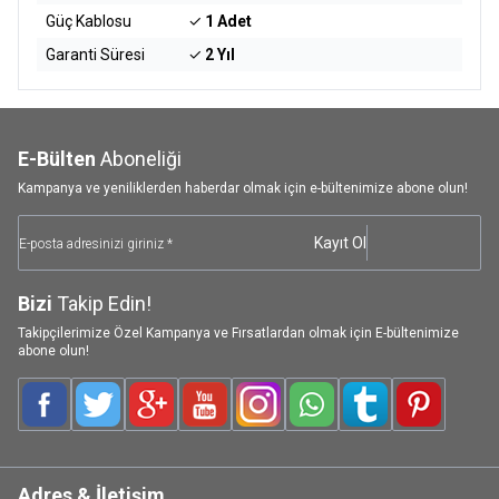
Güç Kablosu
✓
1 Adet
Garanti Süresi
✓
2 Yıl
E-Bülten
Aboneliği
Kampanya ve yeniliklerden haberdar olmak için e-bültenimize abone olun!
Kayıt Ol
Bizi
Takip Edin!
Takipçilerimize Özel Kampanya ve Fırsatlardan olmak için E-bültenimize
abone olun!
Facebook
Twitter
Google-Plus
Youtube
Instagram
WhatsApp
Tumblr
Pinterest
Adres & İletişim