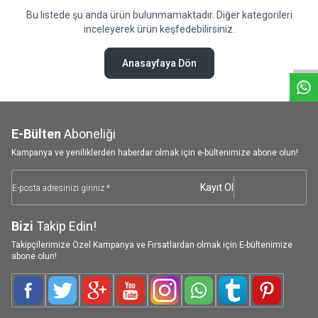
Bu listede şu anda ürün bulunmamaktadır. Diğer kategorileri
W
h
a
t
s
a
p
p
D
e
s
e
H
a
t
t
inceleyerek ürün keşfedebilirsiniz.
Anasayfaya Dön
E-Bülten
Aboneliği
Kampanya ve yeniliklerden haberdar olmak için e-bültenimize abone olun!
Kayıt Ol
Bizi
Takip Edin!
Takipçilerimize Özel Kampanya ve Fırsatlardan olmak için E-bültenimize
abone olun!
Facebook
Twitter
Google-Plus
Youtube
Instagram
WhatsApp
Tumblr
Pinterest