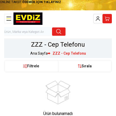
ONLİNE TAKSİT
ÖDEMEK İÇİN TIKLAYINIZ
Hesabım
Sepet
ZZZ - Cep Telefonu
Ana Sayfa
ZZZ - Cep Telefonu
Filtrele
Sırala
Ürün bulunamadı