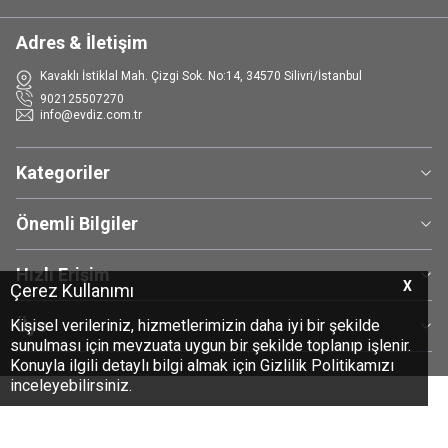
Adres & İletişim
Kavaklı İstiklal Mah. Çizgi Sok. No:14, 34570 Silivri/İstanbul
902125507270
info@evdiz.com.tr
Kategoriler
Önemli Bilgiler
Hızlı Erişim
X
Çerez Kullanımı
Üye
Kişisel verileriniz, hizmetlerimizin daha iyi bir şekilde
sunulması için mevzuata uygun bir şekilde toplanıp işlenir.
Konuyla ilgili detaylı bilgi almak için Gizlilik Politikamızı
inceleyebilirsiniz.