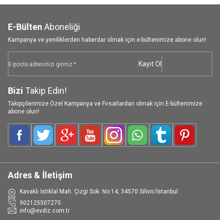
E-Bülten
Aboneliği
Kampanya ve yeniliklerden haberdar olmak için e-bültenimize abone olun!
Kayıt Ol
Bizi
Takip Edin!
Takipçilerimize Özel Kampanya ve Fırsatlardan olmak için E-bültenimize
abone olun!
Facebook
Twitter
Google-Plus
Youtube
Instagram
WhatsApp
Tumblr
Pinterest
Adres & İletişim
Kavaklı İstiklal Mah. Çizgi Sok. No:14, 34570 Silivri/İstanbul
902125507270
info@evdiz.com.tr