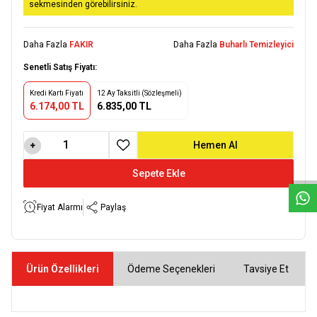
sekmesinden görebilirsiniz.
Daha Fazla
FAKIR
Daha Fazla
Buharlı Temizleyici
Senetli Satış Fiyatı:
Kredi Kartı Fiyatı
12 Ay Taksitli (Sözleşmeli)
6.174,00 TL
6.835,00 TL
W
h
a
t
s
a
p
p
D
e
s
e
H
a
t
t
Hemen Al
Favoriye Ekle
Sepete Ekle
Fiyat Alarmı
Paylaş
Ürün Özellikleri
Ödeme Seçenekleri
Tavsiye Et