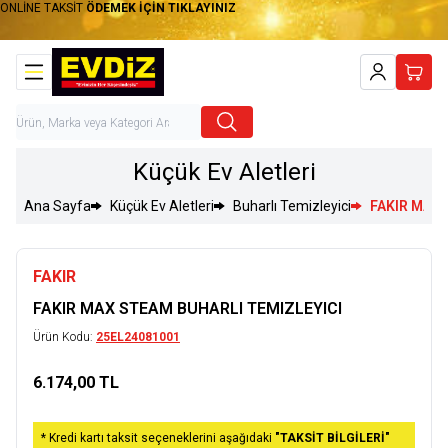
ONLİNE TAKSİT
ÖDEMEK İÇİN TIKLAYINIZ
Hesabım
Sepet
Küçük Ev Aletleri
Ana Sayfa
Küçük Ev Aletleri
Buharlı Temizleyici
FAKIR MAX 
FAKIR
FAKIR MAX STEAM BUHARLI TEMIZLEYICI
Ürün Kodu:
25EL24081001
6.174,00
TL
Sepete Ekle
* Kredi kartı taksit seçeneklerini aşağıdaki
"TAKSİT BİLGİLERİ"