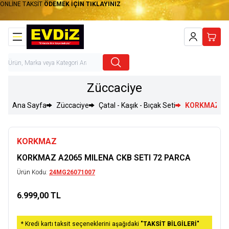
ONLİNE TAKSİT
ÖDEMEK İÇİN TIKLAYINIZ
Hesabım
Sepet
Züccaciye
Ana Sayfa
Züccaciye
Çatal - Kaşık - Bıçak Seti
KORKMAZ A20
KORKMAZ
KORKMAZ A2065 MILENA CKB SETI 72 PARCA
Ürün Kodu:
24MG26071007
6.999,00
TL
Sepete Ekle
* Kredi kartı taksit seçeneklerini aşağıdaki
"TAKSİT BİLGİLERİ"