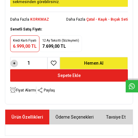
sekmesinden görebilirsiniz.
Daha Fazla
KORKMAZ
Daha Fazla
Çatal - Kaşık - Bıçak Seti
Senetli Satış Fiyatı:
Kredi Kartı Fiyatı
12 Ay Taksitli (Sözleşmeli)
6.999,00 TL
7.699,00 TL
W
h
a
t
s
a
p
p
D
e
s
e
H
a
t
t
Hemen Al
Favoriye Ekle
Sepete Ekle
Fiyat Alarmı
Paylaş
Ürün Özellikleri
Ödeme Seçenekleri
Tavsiye Et