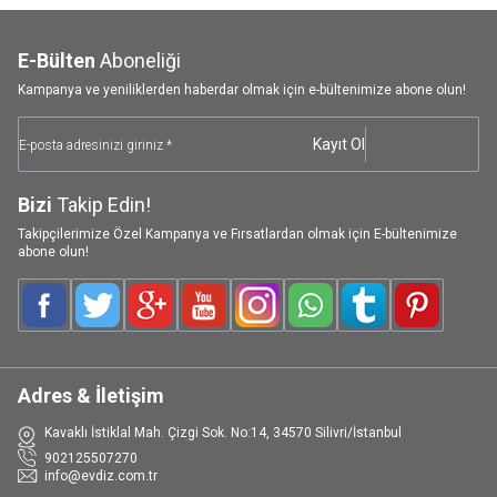
E-Bülten
Aboneliği
Kampanya ve yeniliklerden haberdar olmak için e-bültenimize abone olun!
Kayıt Ol
Bizi
Takip Edin!
Takipçilerimize Özel Kampanya ve Fırsatlardan olmak için E-bültenimize
abone olun!
Facebook
Twitter
Google-Plus
Youtube
Instagram
WhatsApp
Tumblr
Pinterest
Adres & İletişim
Kavaklı İstiklal Mah. Çizgi Sok. No:14, 34570 Silivri/İstanbul
902125507270
info@evdiz.com.tr