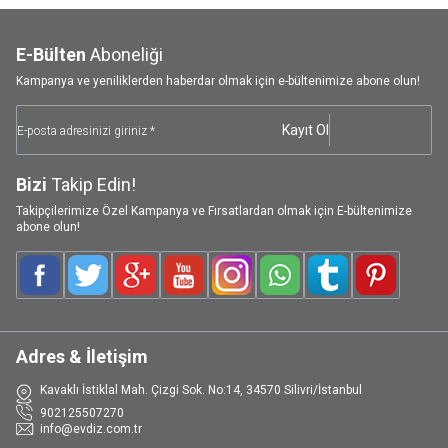
E-Bülten
Aboneliği
Kampanya ve yeniliklerden haberdar olmak için e-bültenimize abone olun!
Kayıt Ol
Bizi
Takip Edin!
Takipçilerimize Özel Kampanya ve Fırsatlardan olmak için E-bültenimize
abone olun!
Facebook
Twitter
Google-Plus
Youtube
Instagram
WhatsApp
Tumblr
Pinterest
Adres & İletişim
Kavaklı İstiklal Mah. Çizgi Sok. No:14, 34570 Silivri/İstanbul
902125507270
info@evdiz.com.tr