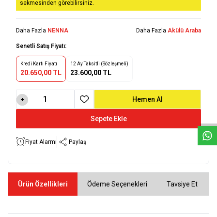
sekmesinden görebilirsiniz.
Daha Fazla
NENNA
Daha Fazla
Akülü Araba
Senetli Satış Fiyatı:
Kredi Kartı Fiyatı
12 Ay Taksitli (Sözleşmeli)
20.650,00 TL
23.600,00 TL
W
h
a
t
s
a
p
p
D
e
s
e
H
a
t
t
Hemen Al
Favoriye Ekle
Sepete Ekle
Fiyat Alarmı
Paylaş
Ürün Özellikleri
Ödeme Seçenekleri
Tavsiye Et