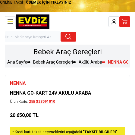
ONLİNE TAKSİT
ÖDEMEK İÇİN TIKLAYINIZ
Hesabım
Sepet
Bebek Araç Gereçleri
Ana Sayfa
Bebek Araç Gereçleri
Akülü Araba
NENNA GO-K
NENNA
NENNA GO-KART 24V AKULU ARABA
Ürün Kodu:
25BG28091010
20.650,00
TL
Sepete Ekle
* Kredi kartı taksit seçeneklerini aşağıdaki
"TAKSİT BİLGİLERİ"