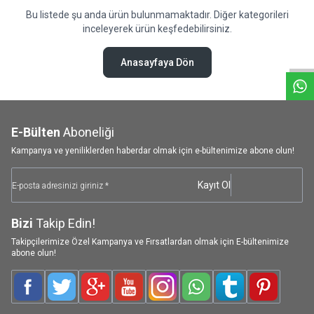
Bu listede şu anda ürün bulunmamaktadır. Diğer kategorileri
W
h
a
t
s
a
p
p
D
e
s
e
H
a
t
t
inceleyerek ürün keşfedebilirsiniz.
Anasayfaya Dön
E-Bülten
Aboneliği
Kampanya ve yeniliklerden haberdar olmak için e-bültenimize abone olun!
Kayıt Ol
Bizi
Takip Edin!
Takipçilerimize Özel Kampanya ve Fırsatlardan olmak için E-bültenimize
abone olun!
Facebook
Twitter
Google-Plus
Youtube
Instagram
WhatsApp
Tumblr
Pinterest