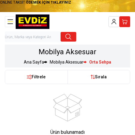
ONLİNE TAKSİT
ÖDEMEK İÇİN TIKLAYINIZ
Hesabım
Sepet
Mobilya Aksesuar
Ana Sayfa
Mobilya Aksesuar
Orta Sehpa
Filtrele
Sırala
Ürün bulunamadı