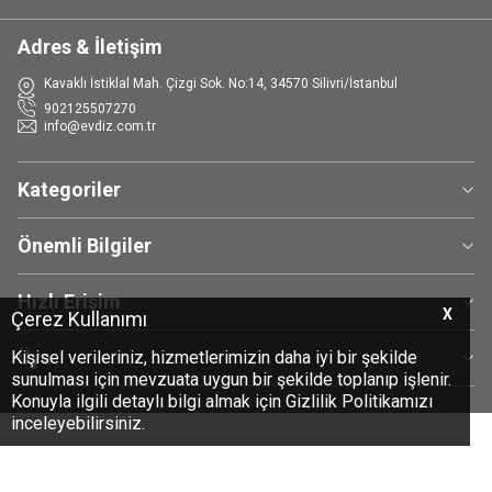
Adres & İletişim
Kavaklı İstiklal Mah. Çizgi Sok. No:14, 34570 Silivri/İstanbul
902125507270
info@evdiz.com.tr
Kategoriler
Önemli Bilgiler
Hızlı Erişim
X
Çerez Kullanımı
Üye
Kişisel verileriniz, hizmetlerimizin daha iyi bir şekilde
sunulması için mevzuata uygun bir şekilde toplanıp işlenir.
Konuyla ilgili detaylı bilgi almak için Gizlilik Politikamızı
inceleyebilirsiniz.