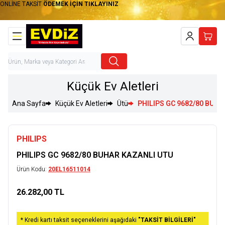
ONLİNE TAKSİT
ÖDEMEK İÇİN TIKLAYINIZ
Hesabım
Sepet
Küçük Ev Aletleri
Ana Sayfa
Küçük Ev Aletleri
Ütü
PHILIPS GC 9682/80 BUH
PHILIPS
PHILIPS GC 9682/80 BUHAR KAZANLI UTU
Ürün Kodu:
20EL16511014
26.282,00
TL
Sepete Ekle
* Kredi kartı taksit seçeneklerini aşağıdaki
"TAKSİT BİLGİLERİ"