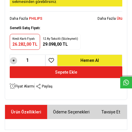
sekmesinden görebilirsiniz.
Daha Fazla
PHILIPS
Daha Fazla
Ütü
Senetli Satış Fiyatı:
Kredi Kartı Fiyatı
12 Ay Taksitli (Sözleşmeli)
26.282,00 TL
29.098,00 TL
W
h
a
t
s
a
p
p
D
e
s
e
H
a
t
t
Hemen Al
Favoriye Ekle
Sepete Ekle
Fiyat Alarmı
Paylaş
Ürün Özellikleri
Ödeme Seçenekleri
Tavsiye Et