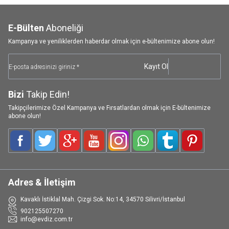
E-Bülten
Aboneliği
Kampanya ve yeniliklerden haberdar olmak için e-bültenimize abone olun!
Kayıt Ol
Bizi
Takip Edin!
Takipçilerimize Özel Kampanya ve Fırsatlardan olmak için E-bültenimize
abone olun!
Facebook
Twitter
Google-Plus
Youtube
Instagram
WhatsApp
Tumblr
Pinterest
Adres & İletişim
Kavaklı İstiklal Mah. Çizgi Sok. No:14, 34570 Silivri/İstanbul
902125507270
info@evdiz.com.tr