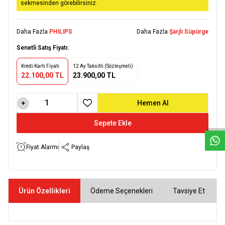
sekmesinden görebilirsiniz.
Daha Fazla
PHILIPS
Daha Fazla
Şarjlı Süpürge
Senetli Satış Fiyatı:
Kredi Kartı Fiyatı
12 Ay Taksitli (Sözleşmeli)
22.100,00 TL
23.900,00 TL
W
h
a
t
s
a
p
p
D
e
s
e
H
a
t
t
Hemen Al
Favoriye Ekle
Sepete Ekle
Fiyat Alarmı
Paylaş
Ürün Özellikleri
Ödeme Seçenekleri
Tavsiye Et