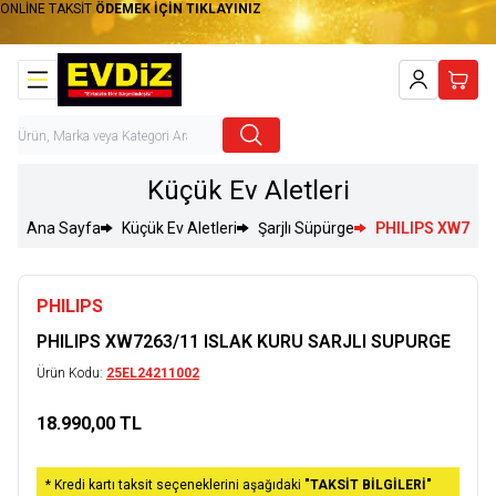
ONLİNE TAKSİT
ÖDEMEK İÇİN TIKLAYINIZ
Hesabım
Sepet
Küçük Ev Aletleri
Ana Sayfa
Küçük Ev Aletleri
Şarjlı Süpürge
PHILIPS XW7263
PHILIPS
PHILIPS XW7263/11 ISLAK KURU SARJLI SUPURGE
Ürün Kodu:
25EL24211002
18.990,00
TL
Sepete Ekle
* Kredi kartı taksit seçeneklerini aşağıdaki
"TAKSİT BİLGİLERİ"