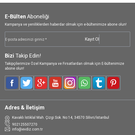
E-Bülten
Aboneliği
Kampanya ve yeniliklerden haberdar olmak için e-bültenimize abone olun!
Kayıt Ol
Bizi
Takip Edin!
Takipçilerimize Özel Kampanya ve Fırsatlardan olmak için E-bültenimize
abone olun!
Facebook
Twitter
Google-Plus
Youtube
Instagram
WhatsApp
Tumblr
Pinterest
Adres & İletişim
Kavaklı İstiklal Mah. Çizgi Sok. No:14, 34570 Silivri/İstanbul
902125507270
info@evdiz.com.tr