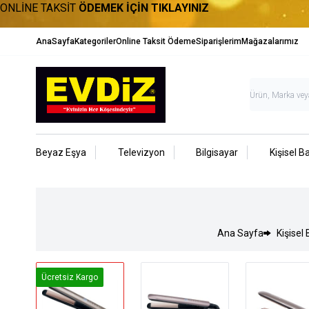
ONLİNE TAKSİT
ÖDEMEK İÇİN TIKLAYINIZ
AnaSayfa
Kategoriler
Online Taksit Ödeme
Siparişlerim
Mağazalarımız
Beyaz Eşya
Televizyon
Bilgisayar
Kişisel B
Ana Sayfa
Kişisel
Ücretsiz Kargo