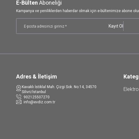
E-Bülten
Aboneliği
Kampanya ve yeniliklerden haberdar olmak için e-bültenimize abone olu
Kayıt Ol
Adres & İletişim
Kateg
Kavaklı İstiklal Mah. Çizgi Sok. No:14, 34570
Elektro
Silivri/İstanbul
902125507270
info@evdiz.com.tr