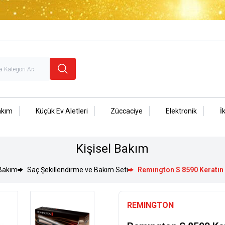
akım
Küçük Ev Aletleri
Züccaciye
Elektronik
İ
Kişisel Bakım
 Bakım
Saç Şekillendirme ve Bakım Seti
Remıngton S 8590 Keratın 
REMINGTON