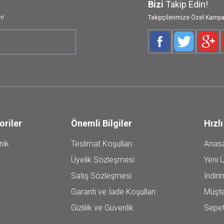
Bizi
Takip Edin!
n!
Takipçilerimize Özel Kampa
Facebook
Twitter
Goog
oriler
Önemli Bilgiler
Hızlı
nik
Teslimat Koşulları
Anas
Üyelik Sözleşmesi
Yeni Ü
Satış Sözleşmesi
İndiri
Garanti ve İade Koşulları
Müşte
Gizlilik ve Güvenlik
Sepe