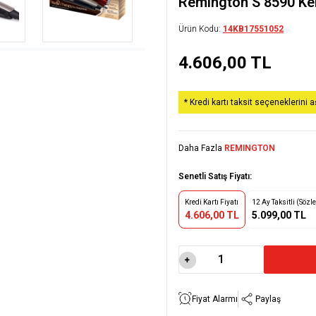
Remıngton S 8590 Ker
Ürün Kodu:
14KB17551052
4.606,00
TL
* Kredi kartı taksit seçeneklerini 
Daha Fazla
REMINGTON
Senetli Satış Fiyatı:
Kredi Kartı Fiyatı
12 Ay Taksitli (Sözl
4.606,00 TL
5.099,00 TL
Fiyat Alarmı
Paylaş