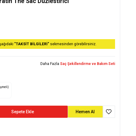
atın The Sac Duzlestırıcı
aşağıdaki
"TAKSİT BİLGİLERİ"
sekmesinden görebilirsiniz.
Daha Fazla
Saç Şekillendirme ve Bakım Seti
eşmeli)
Sepete Ekle
Hemen Al
Favoriye Ekle