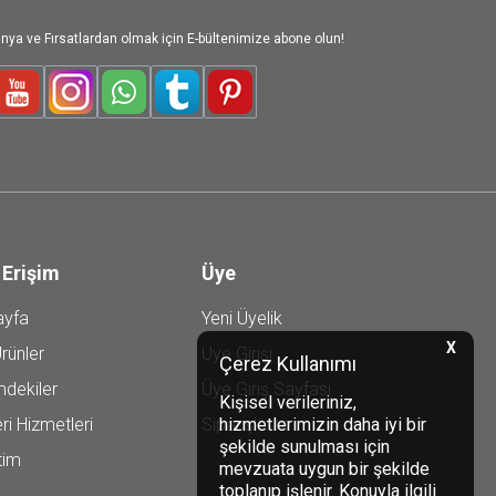
nya ve Fırsatlardan olmak için E-bültenimize abone olun!
le-Plus
Youtube
Instagram
WhatsApp
Tumblr
Pinterest
 Erişim
Üye
ayfa
Yeni Üyelik
X
rünler
Üye Girişi
Çerez Kullanımı
mdekiler
Üye Giriş Sayfası
Kişisel verileriniz,
hizmetlerimizin daha iyi bir
ri Hizmetleri
Siparişlerim
şekilde sunulması için
tim
mevzuata uygun bir şekilde
toplanıp işlenir. Konuyla ilgili