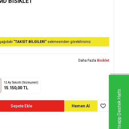
MD BISIKLET
aşağıdaki
"TAKSİT BİLGİLERİ"
sekmesinden görebilirsiniz.
Daha Fazla
Bisiklet
12 Ay Taksitli (Sözleşmeli)
15.150,00 TL
Whatsapp Destek Hattı
Sepete Ekle
Hemen Al
Favoriye Ekle