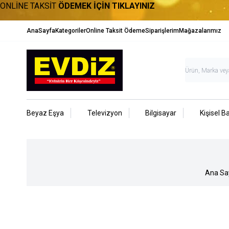
ONLİNE TAKSİT
ÖDEMEK İÇİN TIKLAYINIZ
AnaSayfa
Kategoriler
Online Taksit Ödeme
Siparişlerim
Mağazalarımız
Beyaz Eşya
Televizyon
Bilgisayar
Kişisel B
Ana Sa