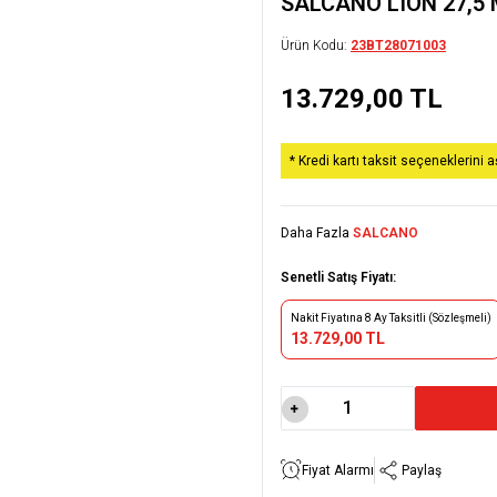
SALCANO LION 27,5 
Ürün Kodu:
23BT28071003
13.729,00
TL
* Kredi kartı taksit seçeneklerini 
Daha Fazla
SALCANO
Senetli Satış Fiyatı:
Nakit Fiyatına 8 Ay Taksitli (Sözleşmeli)
13.729,00 TL
Fiyat Alarmı
Paylaş