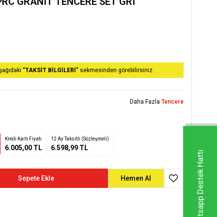
PRC GRANIT TENCERE SET GRI
aşağıdaki
"TAKSİT BİLGİLERİ"
sekmesinden görebilirsiniz.
Daha Fazla
Tencere
Kredi Kartı Fiyatı
12 Ay Taksitli (Sözleşmeli)
6.005,00 TL
6.598,99 TL
Whatsapp Destek Hattı
Sepete Ekle
Hemen Al
Favoriye Ekle