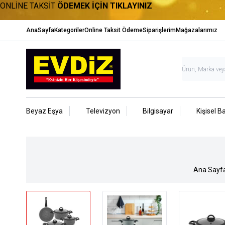
ONLİNE TAKSİT
ÖDEMEK İÇİN TIKLAYINIZ
AnaSayfa
Kategoriler
Online Taksit Ödeme
Siparişlerim
Mağazalarımız
Beyaz Eşya
Televizyon
Bilgisayar
Kişisel B
Ana Sayf