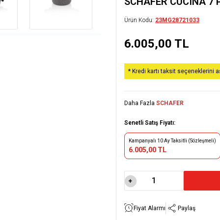
SCHAFER CUCINA 7 
Ürün Kodu:
23MG28721033
6.005,00
TL
* Kredi kartı taksit seçeneklerini 
Daha Fazla
SCHAFER
Senetli Satış Fiyatı:
Kampanyalı 10 Ay Taksitli (Sözleşmeli)
6.005,00 TL
Fiyat Alarmı
Paylaş