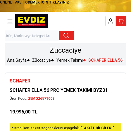
ONLİNE TAKSİT
ÖDEMEK İÇİN TIKLAYINIZ
Hesabım
Sepet
Züccaciye
Ana Sayfa
Züccaciye
Yemek Takımı
SCHAFER ELLA 56 PRC
SCHAFER
SCHAFER ELLA 56 PRC YEMEK TAKIMI BYZ01
Ürün Kodu:
25MG26571003
19.996,00
TL
Sepete Ekle
* Kredi kartı taksit seçeneklerini aşağıdaki
"TAKSİT BİLGİLERİ"