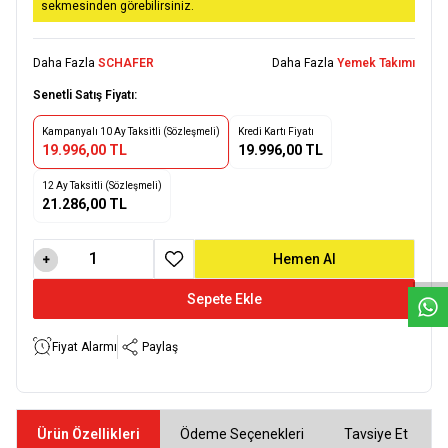
sekmesinden görebilirsiniz.
Daha Fazla
SCHAFER
Daha Fazla
Yemek Takımı
Senetli Satış Fiyatı:
Kampanyalı 10 Ay Taksitli (Sözleşmeli)
Kredi Kartı Fiyatı
19.996,00 TL
19.996,00 TL
12 Ay Taksitli (Sözleşmeli)
21.286,00 TL
W
h
a
t
s
a
p
p
D
e
s
e
H
a
t
t
Hemen Al
Favoriye Ekle
Sepete Ekle
Fiyat Alarmı
Paylaş
Ürün Özellikleri
Ödeme Seçenekleri
Tavsiye Et