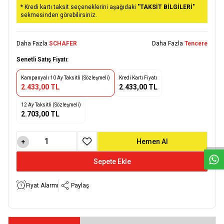
* Kredi kartı taksit seçeneklerini aşağıdaki
"TAKSİT BİLGİLERİ"
sekmesinden görebilirsiniz.
Daha Fazla
SCHAFER
Daha Fazla
Tencere
Senetli Satış Fiyatı:
Kampanyalı 10 Ay Taksitli (Sözleşmeli)
Kredi Kartı Fiyatı
2.433,00 TL
2.433,00 TL
12 Ay Taksitli (Sözleşmeli)
2.703,00 TL
W
h
a
t
s
a
p
p
D
e
s
e
H
a
t
t
Hemen Al
Favoriye Ekle
Sepete Ekle
Fiyat Alarmı
Paylaş