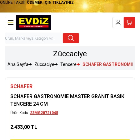
ONLİNE TAKSİT
ÖDEMEK İÇİN TIKLAYINIZ
Hesabım
Sepet
Züccaciye
Ana Sayfa
Züccaciye
Tencere
SCHAFER GASTRONOMIE MA
SCHAFER
SCHAFER GASTRONOMIE MASTER GRANIT BASIK
TENCERE 24 CM
Ürün Kodu:
23MG28721045
2.433,00
TL
Sepete Ekle