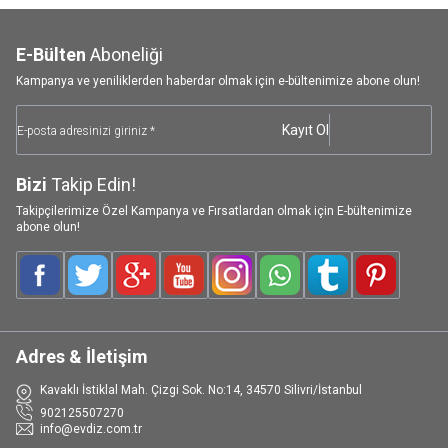
E-Bülten
Aboneliği
Kampanya ve yeniliklerden haberdar olmak için e-bültenimize abone olun!
Kayıt Ol
Bizi
Takip Edin!
Takipçilerimize Özel Kampanya ve Fırsatlardan olmak için E-bültenimize
abone olun!
Facebook
Twitter
Google-Plus
Youtube
Instagram
WhatsApp
Tumblr
Pinterest
Adres & İletişim
Kavaklı İstiklal Mah. Çizgi Sok. No:14, 34570 Silivri/İstanbul
902125507270
info@evdiz.com.tr