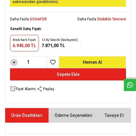
sekmesinden görebilirsiniz.
Daha Fazla
SCHAFER
Daha Fazla
Düdüklü Tencere
Senetli Satış Fiyatı:
Kredi Kartı Fiyatı
12 Ay Taksitli (Sözleşmeli)
6.945,00 TL
7.871,00 TL
W
h
a
t
s
a
p
p
D
e
s
e
H
a
t
t
Hemen Al
Favoriye Ekle
Sepete Ekle
Fiyat Alarmı
Paylaş
Ürün Özellikleri
Ödeme Seçenekleri
Tavsiye Et