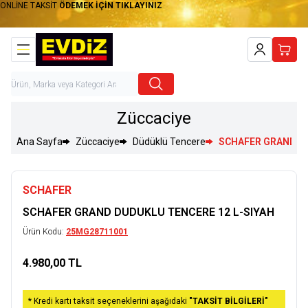
ONLİNE TAKSİT
ÖDEMEK İÇİN TIKLAYINIZ
Hesabım
Sepet
Züccaciye
Ana Sayfa
Züccaciye
Düdüklü Tencere
SCHAFER GRAND DU
SCHAFER
SCHAFER GRAND DUDUKLU TENCERE 12 L-SIYAH
Ürün Kodu:
25MG28711001
4.980,00
TL
Sepete Ekle
* Kredi kartı taksit seçeneklerini aşağıdaki
"TAKSİT BİLGİLERİ"