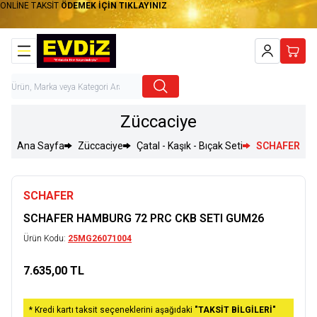
ONLİNE TAKSİT
ÖDEMEK İÇİN TIKLAYINIZ
Hesabım
Sepet
Züccaciye
Ana Sayfa
Züccaciye
Çatal - Kaşık - Bıçak Seti
SCHAFER HA
SCHAFER
SCHAFER HAMBURG 72 PRC CKB SETI GUM26
Ürün Kodu:
25MG26071004
7.635,00
TL
Sepete Ekle
* Kredi kartı taksit seçeneklerini aşağıdaki
"TAKSİT BİLGİLERİ"