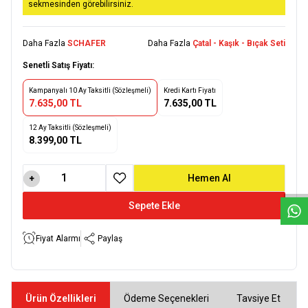
sekmesinden görebilirsiniz.
Daha Fazla
SCHAFER
Daha Fazla
Çatal - Kaşık - Bıçak Seti
Senetli Satış Fiyatı:
Kampanyalı 10 Ay Taksitli (Sözleşmeli)
Kredi Kartı Fiyatı
7.635,00 TL
7.635,00 TL
12 Ay Taksitli (Sözleşmeli)
8.399,00 TL
W
h
a
t
s
a
p
p
D
e
s
e
H
a
t
t
Hemen Al
Favoriye Ekle
Sepete Ekle
Fiyat Alarmı
Paylaş
Ürün Özellikleri
Ödeme Seçenekleri
Tavsiye Et