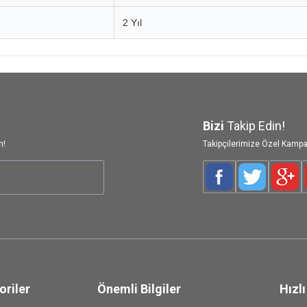
2 Yıl
Bizi
Takip Edin!
n!
Takipçilerimize Özel Kampa
Facebook
Twitter
Goog
oriler
Önemli Bilgiler
Hızlı