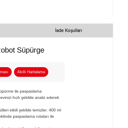
İade Koşulları
obot Süpürge
aması
Akıllı Haritalama
 süpürme ile paspaslama
 evinizi hızlı şekilde analiz ederek
lleri etkili şekilde temizler. 400 ml
klinde paspaslama rotaları ile