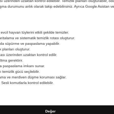
üzerinden uzaktan kontrol edilebilir. Temizlik planları oluşturabilir, oda
lışma durumunu anlık olarak takip edebilirsiniz. Ayrıca Google Asistan
.
 evcil hayvan tüylerini etkili şekilde temizler.
italama ve sistematik temizlik rotası oluşturur.
da süpürme ve paspaslama yapabilir.
 planları oluşturur.
ı üzerinden uzaktan kontrol edilir.
ma gerektirir.
a paspaslama imkanı sunar.
temizlik gücü seçilebilir.
lama ve merdiven düşme koruması sağlar.
:
Sesli komutlarla kontrol edilebilir.
Değer