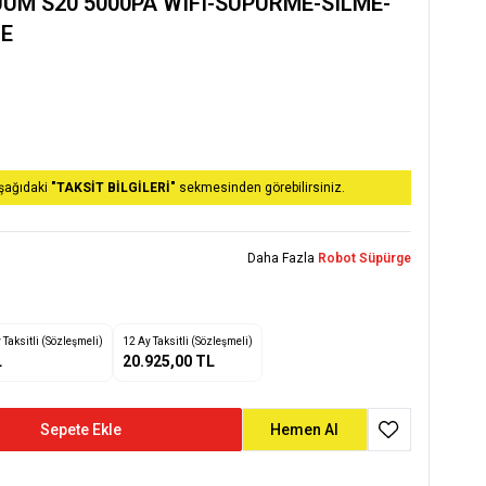
UM S20 5000PA WIFI-SUPURME-SILME-
E
aşağıdaki
"TAKSİT BİLGİLERİ"
sekmesinden görebilirsiniz.
Daha Fazla
Robot Süpürge
Taksitli (Sözleşmeli)
12 Ay Taksitli (Sözleşmeli)
L
20.925,00 TL
Sepete Ekle
Hemen Al
Favoriye Ekle