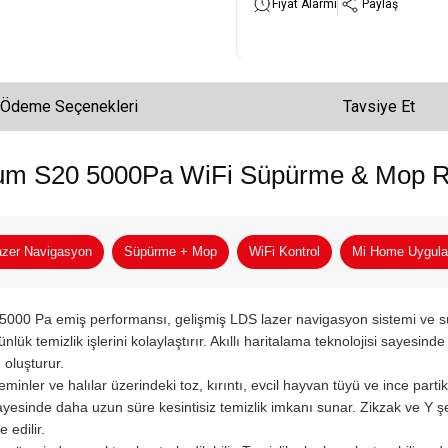
Fiyat Alarmı
Paylaş
Ödeme Seçenekleri
Tavsiye Et
um S20 5000Pa WiFi Süpürme & Mop R
zer Navigasyon
Süpürme + Mop
WiFi Kontrol
Mi Home Uygul
 5000 Pa emiş performansı, gelişmiş LDS lazer navigasyon sistemi ve
nlük temizlik işlerini kolaylaştırır. Akıllı haritalama teknolojisi sayesinde
ı oluşturur.
zeminler ve halılar üzerindeki toz, kırıntı, evcil hayvan tüyü ve ince partikü
yesinde daha uzun süre kesintisiz temizlik imkanı sunar. Zikzak ve Y şe
 edilir.