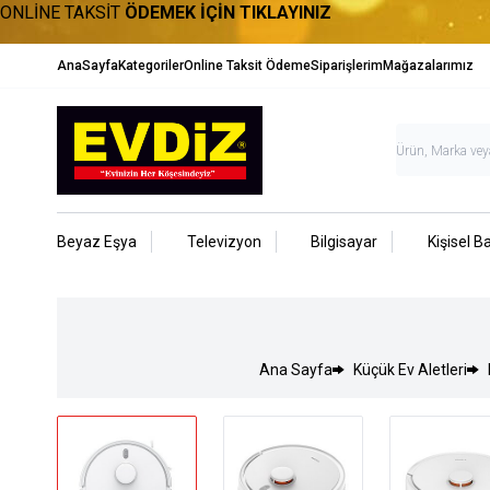
ONLİNE TAKSİT
ÖDEMEK İÇİN TIKLAYINIZ
AnaSayfa
Kategoriler
Online Taksit Ödeme
Siparişlerim
Mağazalarımız
Beyaz Eşya
Televizyon
Bilgisayar
Kişisel B
Ana Sayfa
Küçük Ev Aletleri