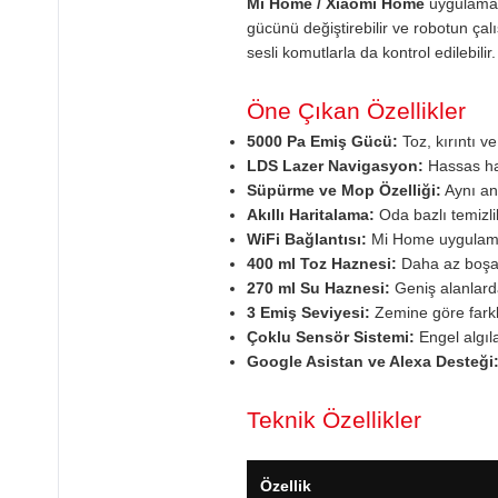
Mi Home / Xiaomi Home
uygulaması 
gücünü değiştirebilir ve robotun ça
sesli komutlarla da kontrol edilebilir
Öne Çıkan Özellikler
5000 Pa Emiş Gücü:
Toz, kırıntı ve
LDS Lazer Navigasyon:
Hassas har
Süpürme ve Mop Özelliği:
Aynı an
Akıllı Haritalama:
Oda bazlı temizlik
WiFi Bağlantısı:
Mi Home uygulamas
400 ml Toz Haznesi:
Daha az boşalt
270 ml Su Haznesi:
Geniş alanlard
3 Emiş Seviyesi:
Zemine göre farklı 
Çoklu Sensör Sistemi:
Engel algı
Google Asistan ve Alexa Desteği
Teknik Özellikler
Özellik