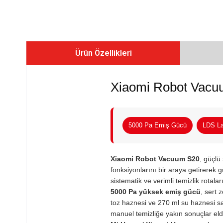
Ürün Özellikleri
Xiaomi Robot Vacu
5000 Pa Emiş Gücü
LDS La
Xiaomi Robot Vacuum S20
, güçlü
fonksiyonlarını bir araya getirerek gü
sistematik ve verimli temizlik rotalar
5000 Pa yüksek emiş gücü
, sert 
toz haznesi ve 270 ml su haznesi sa
manuel temizliğe yakın sonuçlar elde