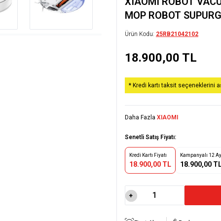
XIAOMI ROBOT VACU
MOP ROBOT SUPURG
Ürün Kodu:
25RB21042102
18.900,00
TL
* Kredi kartı taksit seçeneklerini 
Daha Fazla
XIAOMI
Senetli Satış Fiyatı:
Kredi Kartı Fiyatı
Kampanyalı 12 Ay 
18.900,00 TL
18.900,00 T