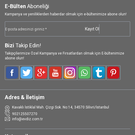
E-Bülten
Aboneliği
Kampanya ve yeniliklerden haberdar olmak için e-bültenimize abone olun!
Kayıt Ol
Bizi
Takip Edin!
Takipçilerimize Özel Kampanya ve Fırsatlardan olmak için E-bültenimize
abone olun!
Facebook
Twitter
Google-Plus
Youtube
Instagram
WhatsApp
Tumblr
Pinterest
Adres & İletişim
Kavaklı İstiklal Mah. Çizgi Sok. No:14, 34570 Silivri/İstanbul
902125507270
info@evdiz.com.tr