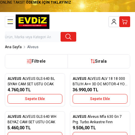
ONLİNE TAKSİT
ÖDEMEK İÇİN TIKLAYINIZ
Hesabım
Sepet
Ana Sayfa
Alveus
Filtrele
Sırala
ALVEUS
ALVEUS GLS 640 BL
ALVEUS
ALVEUS ALV 18 18 000
Favorilere Ekle
Favorilere Ekle
SIYAH CAM SET USTU OCAK
BTU/H A++ 3D DC MOTOR-4 YON
4.760,00
TL
UFLEME-TURBO-SESSIZ VE ECO
36.990,00
TL
MOD KLIMA
Sepete Ekle
Sepete Ekle
ALVEUS
ALVEUS GLS 640 WH
ALVEUS
Alveus Mfa 630 Grı 7
Favorilere Ekle
Favorilere Ekle
BEYAZ CAM SET USTU OCAK
Prg. Turbo Ankastre Fırın
5.460,00
TL
9.506,00
TL