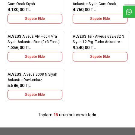
Favorilere Ekle
Favorilere Ekle
Cam Ocak Sıyah
Ankastre Sıyah Cam Ocak
4.130,00
TL
4.760,00
TL
Sepete Ekle
Sepete Ekle
ALVEUS
Alveus Alv F-604 Mfa
ALVEUS
Tsı - Alveus 632-832 N
Favorilere Ekle
Favorilere Ekle
Sıyah Ankastre Fırın (0+3 Fonk.)
Sıyah 12 Prg. Turbo Ankastre
1.856,00
TL
Fırın
9.240,00
TL
Sepete Ekle
Sepete Ekle
ALVEUS
Alveus 3008 N Sıyah
Favorilere Ekle
Ankastre Davlumbaz
5.586,00
TL
Sepete Ekle
Toplam
15
ürün bulunmaktadır.