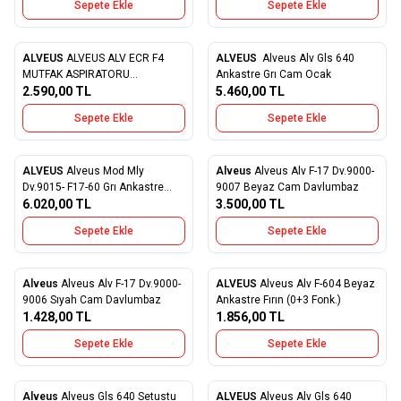
Sepete Ekle
Sepete Ekle
ALVEUS
ALVEUS ALV ECR F4
ALVEUS
Alveus Alv Gls 640
Favorilere Ekle
Favorilere Ekle
MUTFAK ASPIRATORU
Ankastre Grı Cam Ocak
(UCRETSIZ KURULUM)
2.590,00
TL
5.460,00
TL
Sepete Ekle
Sepete Ekle
ALVEUS
Alveus Mod Mly
Alveus
Alveus Alv F-17 Dv.9000-
Favorilere Ekle
Favorilere Ekle
Dv.9015- F17-60 Grı Ankastre
9007 Beyaz Cam Davlumbaz
Davlumbaz
6.020,00
TL
3.500,00
TL
Sepete Ekle
Sepete Ekle
Alveus
Alveus Alv F-17 Dv.9000-
ALVEUS
Alveus Alv F-604 Beyaz
Favorilere Ekle
Favorilere Ekle
9006 Sıyah Cam Davlumbaz
Ankastre Fırın (0+3 Fonk.)
1.428,00
TL
1.856,00
TL
Sepete Ekle
Sepete Ekle
W
h
a
t
s
a
p
p
D
e
s
e
H
a
t
t
Alveus
Alveus Gls 640 Setustu
ALVEUS
Alveus Alv Gls 640