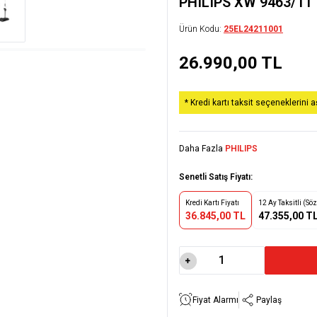
PHILIPS XW 9463/11
Ürün Kodu:
25EL24211001
26.990,00
TL
* Kredi kartı taksit seçeneklerini 
Daha Fazla
PHILIPS
Senetli Satış Fiyatı:
Kredi Kartı Fiyatı
12 Ay Taksitli (Sö
36.845,00 TL
47.355,00 T
Fiyat Alarmı
Paylaş