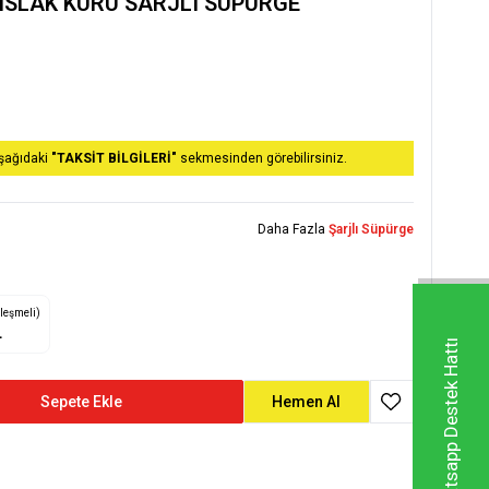
 ISLAK KURU SARJLI SUPURGE
aşağıdaki
"TAKSİT BİLGİLERİ"
sekmesinden görebilirsiniz.
Daha Fazla
Şarjlı Süpürge
zleşmeli)
L
Whatsapp Destek Hattı
Sepete Ekle
Hemen Al
Favoriye Ekle