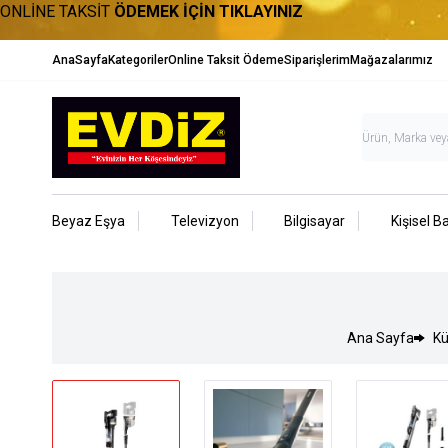
ONLİNE TAKSİT
ÖDEMEK İÇİN TIKLAYINIZ
AnaSayfa
Kategoriler
Online Taksit Ödeme
Siparişlerim
Mağazalarımız
Beyaz Eşya
Televizyon
Bilgisayar
Kişisel B
Ana Sayfa
Kü