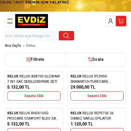
ONLİNE TAKSİT
ÖDEMEK İÇİN TIKLAYINIZ
Hesabım
Sepet
Ana Sayfa
Relux
Filtrele
Sırala
RELUX
RELUX AS8700 GLOWAIR
RELUX
RELUX IPL9950
Yeni
Favorilere Ekle
Favorilere Ekle
7 IN1 SAC SEKILLENDIRME SETI
SKINMATCH PURECARE
5.132,00
TL
3.000.000 ATIM LAZER
29.000,00
TL
EPILASYON CIHAZI
Sepete Ekle
Sepete Ekle
RELUX
RELUX RHD6165G
RELUX
RELUX REP5736 36
Favorilere Ekle
Favorilere Ekle
PROCARE COMFORT BLDC SAC
CIMBIZ SARJLI EPILATOR
KURUTMA MAKINESI 1650W
5.132,00
TL
1.120,00
TL