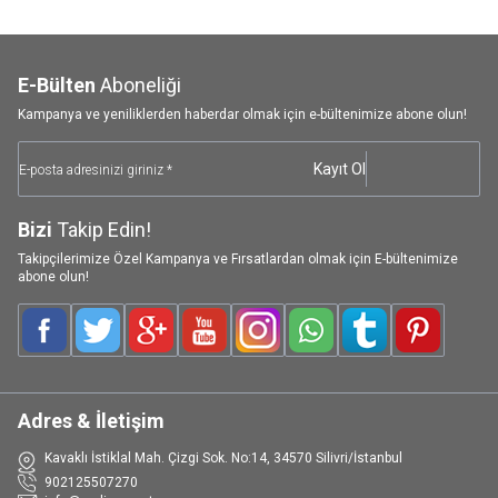
E-Bülten
Aboneliği
Kampanya ve yeniliklerden haberdar olmak için e-bültenimize abone olun!
Kayıt Ol
Bizi
Takip Edin!
Takipçilerimize Özel Kampanya ve Fırsatlardan olmak için E-bültenimize
abone olun!
Facebook
Twitter
Google-Plus
Youtube
Instagram
WhatsApp
Tumblr
Pinterest
Adres & İletişim
Kavaklı İstiklal Mah. Çizgi Sok. No:14, 34570 Silivri/İstanbul
902125507270