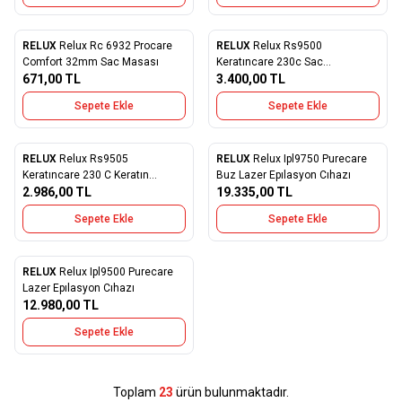
RELUX
Relux Rc 6932 Procare
RELUX
Relux Rs9500
Favorilere Ekle
Favorilere Ekle
Comfort 32mm Sac Masası
Keratıncare 230c Sac
671,00
TL
Duzlestırıcı
3.400,00
TL
Sepete Ekle
Sepete Ekle
RELUX
Relux Rs9505
RELUX
Relux Ipl9750 Purecare
Favorilere Ekle
Favorilere Ekle
Keratıncare 230 C Keratın
Buz Lazer Epılasyon Cıhazı
Therapy Sac Duzlestırıcı
2.986,00
TL
19.335,00
TL
Sepete Ekle
Sepete Ekle
RELUX
Relux Ipl9500 Purecare
Favorilere Ekle
Lazer Epılasyon Cıhazı
12.980,00
TL
Sepete Ekle
Toplam
23
ürün bulunmaktadır.