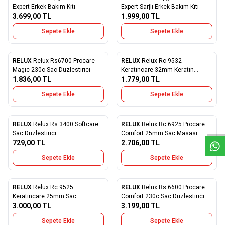
Favorilere Ekle
Favorilere Ekle
Expert Erkek Bakım Kıtı
Expert Sarjlı Erkek Bakım Kıtı
3.699,00
TL
1.999,00
TL
Sepete Ekle
Sepete Ekle
RELUX
Relux Rs6700 Procare
RELUX
Relux Rc 9532
Favorilere Ekle
Favorilere Ekle
Magıc 230c Sac Duzlestırıcı
Keratıncare 32mm Keratın
1.836,00
TL
Korumalı Sac Sekıllendırıcı
1.779,00
TL
Sepete Ekle
Sepete Ekle
W
h
a
t
s
a
p
p
D
e
s
e
H
a
t
t
RELUX
Relux Rs 3400 Softcare
RELUX
Relux Rc 6925 Procare
Favorilere Ekle
Favorilere Ekle
Sac Duzlestırıcı
Comfort 25mm Sac Masası
729,00
TL
2.706,00
TL
Sepete Ekle
Sepete Ekle
RELUX
Relux Rc 9525
RELUX
Relux Rs 6600 Procare
Favorilere Ekle
Favorilere Ekle
Keratıncare 25mm Sac
Comfort 230c Sac Duzlestırıcı
Sekıllendırıcı
3.000,00
TL
3.199,00
TL
Sepete Ekle
Sepete Ekle