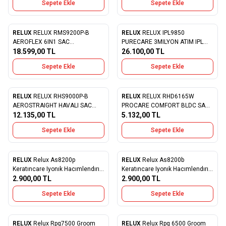
Sepete Ekle
Sepete Ekle
RELUX
RELUX RMS9200P-B
RELUX
RELUX IPL9850
Favorilere Ekle
Favorilere Ekle
AEROFLEX 6IN1 SAC
PURECARE 3MILYON ATIM IPL
SEKILLENDIRICI
18.599,00
TL
LAZER EPILASYON CIHAZI
26.100,00
TL
Sepete Ekle
Sepete Ekle
RELUX
RELUX RHS9000P-B
RELUX
RELUX RHD6165W
Favorilere Ekle
Favorilere Ekle
AEROSTRAIGHT HAVALI SAC
PROCARE COMFORT BLDC SAC
DUZLESTIRICI
12.135,00
TL
KURUTMA MAKINESI 1650W
5.132,00
TL
Sepete Ekle
Sepete Ekle
RELUX
Relux As8200p
RELUX
Relux As8200b
Yeni
Yeni
Favorilere Ekle
Favorilere Ekle
Keratıncare Iyonık Hacımlendırıcı
Keratıncare Iyonık Hacımlendırıcı
Ve Sekıllendırıcı Sac Kurutma
2.900,00
TL
Ve Sekıllendırıcı Sac Kurutma
2.900,00
TL
Makınesı
Makınesı
Sepete Ekle
Sepete Ekle
RELUX
Relux Rpg7500 Groom
RELUX
Relux Rpg 6500 Groom
Yeni